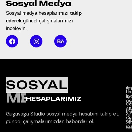
Sosyal Medya
Sosyal medya hesaplarımızı
takip
ederek
güncel çalışmalarımızı
inceleyin.
Ç
K
İl
SOSYAL
Sa
il
Ort
Ha
MEDYA
İçi 
Ta
+9
HESAPLARIMIZ
09
53
Cd.
-
511
18
Kat
Guguvaga Studio sosyal medya hesabını takip et,
96
Cu
34
güncel çalışmalarımızdan haberdar ol.
61
: 
12
Ka