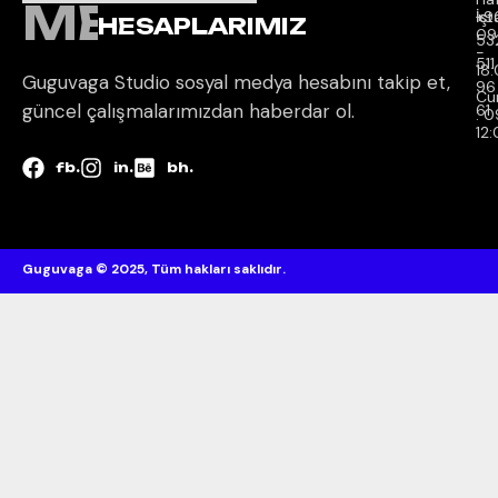
MEDYA
İçi 
İst
+9
HESAPLARIMIZ
09
53
-
511
18
Guguvaga Studio sosyal medya hesabını takip et,
96
Cu
güncel çalışmalarımızdan haberdar ol.
61
: 
12
fb.
in.
bh.
Guguvaga © 2025, Tüm hakları saklıdır.