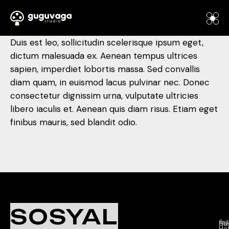
Duis est leo, sollicitudin scelerisque ipsum eget,
dictum malesuada ex. Aenean tempus ultrices
sapien, imperdiet lobortis massa. Sed convallis
diam quam, in euismod lacus pulvinar nec. Donec
consectetur dignissim urna, vulputate ultricies
libero iaculis et. Aenean quis diam risus. Etiam eget
finibus mauris, sed blandit odio.
Ç
K
İl
SOSYAL
Sa
il
Sar
Ha