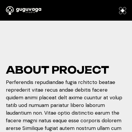
A
B
O
U
T
P
R
O
J
E
C
T
Perferendis repudiandae fugia rchitcto beatae
reprederit vitae recus andae debitis facere
quidem animi placeat delt axime cuuntur at volup
tatib uod numuam pariatur libero laborum
laudantium non. Vitae optio distinctio earum the
facere magni natus eaque esse corporis dolorem
arerse Similique fugiat autem nostrum ullam cum