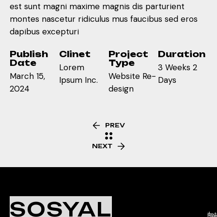
est sunt magni maxime magnis dis parturient
montes nascetur ridiculus mus faucibus sed eros
dapibus excepturi
Publish
Clinet
Project
Duration
Date
Type
Lorem
3 Weeks 2
March 15,
Website Re-
Ipsum Inc.
Days
2024
design
PREV
NEXT
Ç
K
İl
SOSYAL
Sa
il
Sar