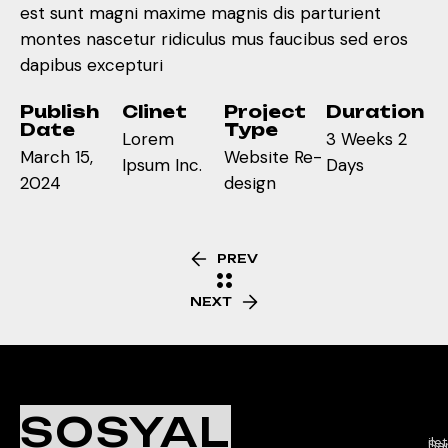
est sunt magni maxime magnis dis parturient
montes nascetur ridiculus mus faucibus sed eros
dapibus excepturi
Publish
Clinet
Project
Duration
Date
Type
Lorem
3 Weeks 2
March 15,
Website Re-
Ipsum Inc.
Days
2024
design
PREV
NEXT
Ç
K
İl
SOSYAL
Sa
il
Sar