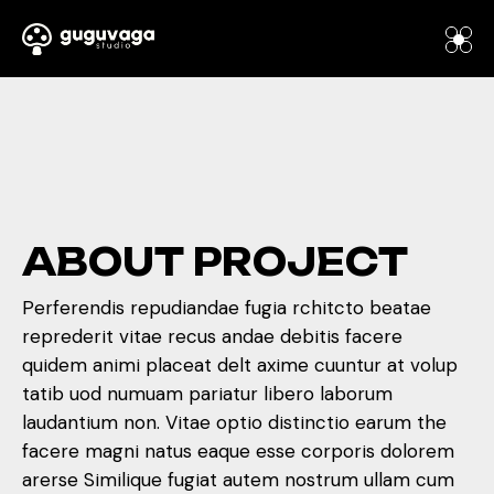
A
B
O
U
T
P
R
O
J
E
C
T
Perferendis repudiandae fugia rchitcto beatae
reprederit vitae recus andae debitis facere
quidem animi placeat delt axime cuuntur at volup
tatib uod numuam pariatur libero laborum
laudantium non. Vitae optio distinctio earum the
facere magni natus eaque esse corporis dolorem
arerse Similique fugiat autem nostrum ullam cum