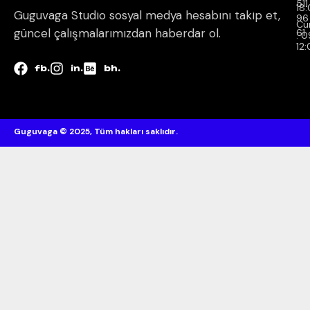
511
18
Guguvaga Studio sosyal medya hesabını takip et,
96
Cu
güncel çalışmalarımızdan haberdar ol.
61
: 
12
fb.
in.
bh.
Guguvaga © 2025, Tüm hakları saklıdır.