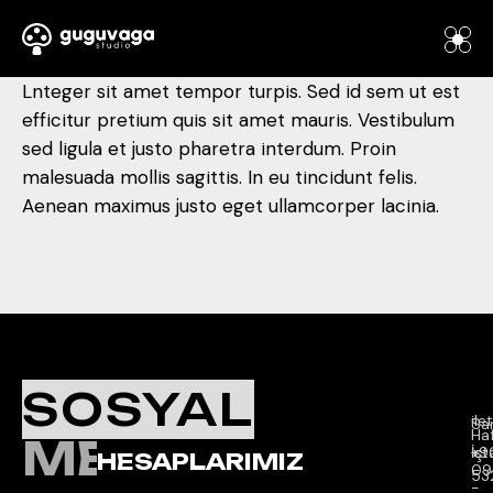
Lnteger sit amet tempor turpis. Sed id sem ut est
efficitur pretium quis sit amet mauris. Vestibulum
sed ligula et justo pharetra interdum. Proin
malesuada mollis sagittis. In eu tincidunt felis.
Aenean maximus justo eget ullamcorper lacinia.
Ç
K
İl
SOSYAL
Sa
il
Sar
Ha
MEDYA
İçi 
İst
+9
HESAPLARIMIZ
09
53
-