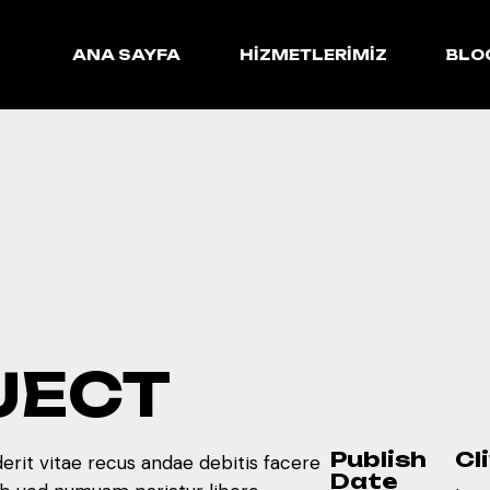
ANA SAYFA
HIZMETLERIMIZ
BLOG
JECT
Publish
Cl
erit vitae recus andae debitis facere
Date