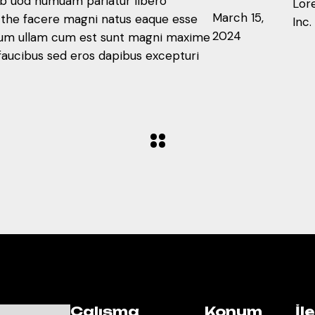
ib uod numuam pariatur libero
Lor
March 15,
m the facere magni natus eaque esse
Inc.
2024
trum ullam cum est sunt magni maxime
faucibus sed eros dapibus excepturi
Çalışma
Konum
İl