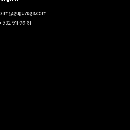
tisim@guguvaga.com
 532 511 96 61