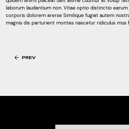
quidem animi placeat delt axime cuuntur at volup tat
laborum laudantium non. Vitae optio distinctio earu
corporis dolorem arerse Similique fugiat autem nos
magnis dis parturient montes nascetur ridiculus mus 
PREV