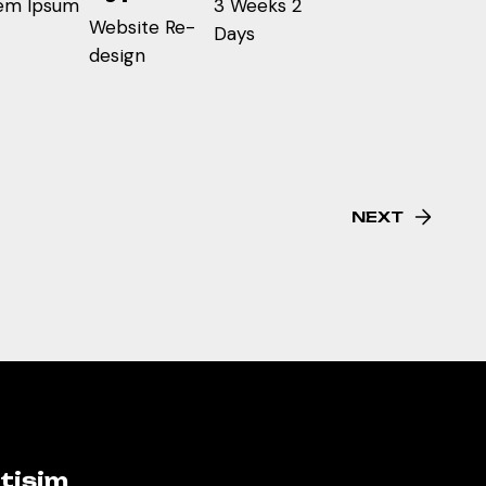
em Ipsum
3 Weeks 2
Website Re-
Days
design
NEXT
etişim