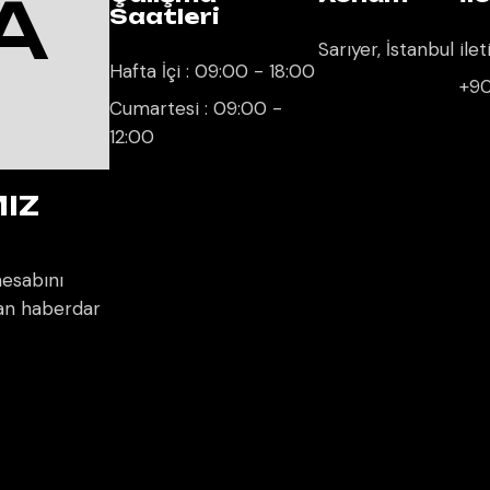
A
Saatleri
Sarıyer, İstanbul
ile
Hafta İçi : 09:00 - 18:00
+90
Cumartesi : 09:00 -
12:00
YA
IZ
esabını
dan haberdar