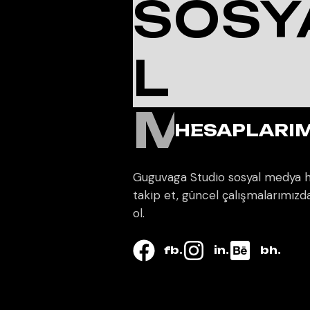
SOSY
L
MED
HESAPLARIM
Guguvaga Studio sosyal medya h
takip et, güncel çalışmalarımız
ol.
fb.
in.
bh.