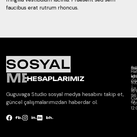
faucibus erat rutrum rhoncus.
Ç
K
İl
SOSYAL
Sa
il
Sar
Ha
MEDYA
İçi 
İst
+9
HESAPLARIMIZ
09
53
-
511
18
Guguvaga Studio sosyal medya hesabını takip et,
96
Cu
güncel çalışmalarımızdan haberdar ol.
61
: 
12
fb.
in.
bh.