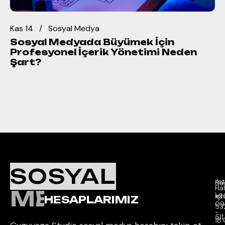
Kas 14
Sosyal Medya
Sosyal Medyada Büyümek İçin
Profesyonel İçerik Yönetimi Neden
Şart?
Ç
K
İl
SOSYAL
Sa
il
Sar
Ha
MEDYA
İçi 
İst
+9
HESAPLARIMIZ
09
53
-
511
18