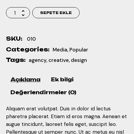
SEPETE EKLE
SKU:
010
Categories:
Media
,
Popular
Tags:
agency
,
creative
,
design
Açıklama
Ek bilgi
Değerlendirmeler (0)
Aliquam erat volutpat. Duis in dolor id lectus
pharetra placerat. Etiam id eros magna. Aenean et
augue tincidunt, laoreet felis eget, suscipit leo.
Pellentesque ut semper nunc. Ut ac metus eu nisl