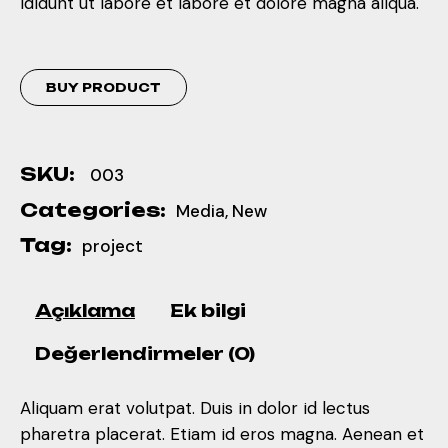
ididunt ut labore et labore et dolore magna aliqua.
BUY PRODUCT
SKU:
003
Categories:
Media
,
New
Tag:
project
Açıklama
Ek bilgi
Değerlendirmeler (0)
Aliquam erat volutpat. Duis in dolor id lectus
pharetra placerat. Etiam id eros magna. Aenean et